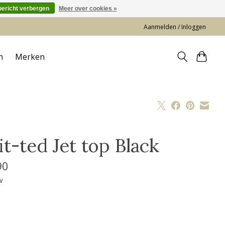
bericht verbergen
Meer over cookies »
Aanmelden / Inloggen
n
Merken
it-ted Jet top Black
90
w