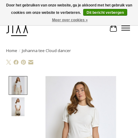
Door het gebruiken van onze website, ga je akkoord met het gebruik van
cookies om onze website te verbeteren.
Dit bericht verbergen
Voor 14.00 uur besteld, vandaag verstuurd | Gratis verzending vanaf € 75
Meer over cookies »
Winkelwa
Home
/
Johanna tee Cloud dancer
Product image slideshow Items