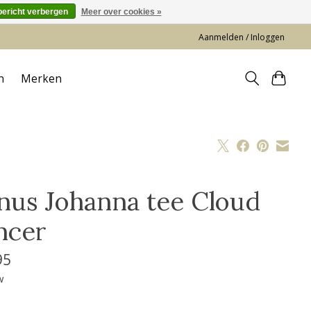
bericht verbergen
Meer over cookies »
Aanmelden / Inloggen
n
Merken
nus Johanna tee Cloud
ncer
95
w