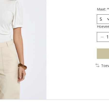
Maat:
*
Hoeveel
Toev