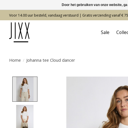
Door het gebruiken van onze website, ga
Voor 14.00 uur besteld, vandaag verstuurd | Gratis verzending vanaf € 7
Sale
Colle
Home
/
Johanna tee Cloud dancer
Product image slideshow Items