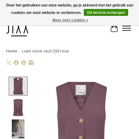
Door het gebruiken van onze website, ga je akkoord met het gebruik van
cookies om onze website te verbeteren.
Dit bericht verbergen
Voor 14.00 uur besteld, vandaag verstuurd | Gratis verzending vanaf € 75
Meer over cookies »
Winkelwa
Home
/
Liam curve vest Old rose
Product image slideshow Items