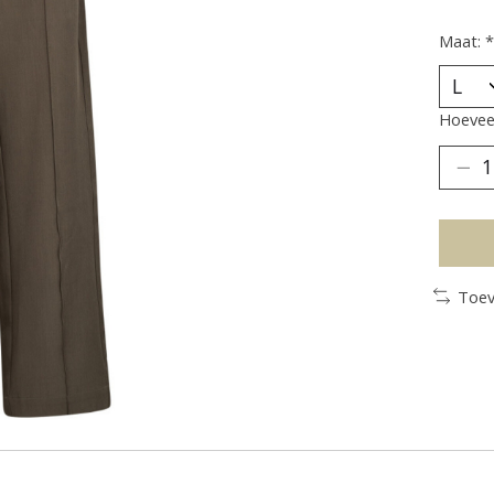
Maat:
*
Hoeveel
Toev