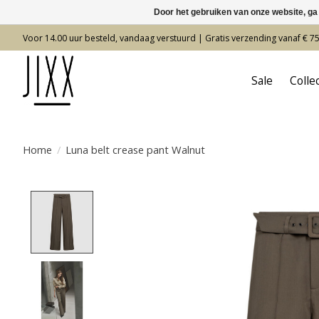
Door het gebruiken van onze website, ga
Voor 14.00 uur besteld, vandaag verstuurd | Gratis verzending vanaf € 7
Sale
Colle
Home
/
Luna belt crease pant Walnut
Product image slideshow Items