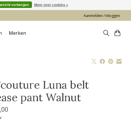
bericht verbergen
Meer over cookies »
Aanmelden / Inloggen
n
Merken
'couture Luna belt
ease pant Walnut
,00
w