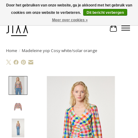
Door het gebruiken van onze website, ga je akkoord met het gebruik van
cookies om onze website te verbeteren.
Dit bericht verbergen
Voor 14.00 uur besteld, vandaag verstuurd | Gratis verzending vanaf € 75
Meer over cookies »
Winkelwa
Home
/
Madeleine yop Cosy white/solar orange
Product image slideshow Items