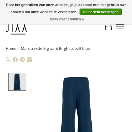
Door het gebruiken van onze website, ga je akkoord met het gebruik van
cookies om onze website te verbeteren.
Dit bericht verbergen
Voor 14.00 uur besteld, vandaag verstuurd | Gratis verzending vanaf € 75
Meer over cookies »
Winkelwa
Home
/
Marcia wide leg pant Bright cobalt blue
Product image slideshow Items