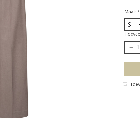
Maat:
*
Hoeveel
Toev