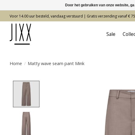
Door het gebruiken van onze website, ga
Voor 14.00 uur besteld, vandaag verstuurd | Gratis verzending vanaf € 7
Sale
Colle
Home
/
Matty wave seam pant Mink
Product image slideshow Items