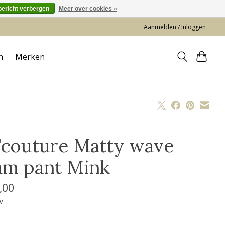
bericht verbergen
Meer over cookies »
Aanmelden / Inloggen
n
Merken
'couture Matty wave
am pant Mink
,00
w