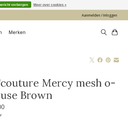
bericht verbergen
Meer over cookies »
Aanmelden / Inloggen
n
Merken
'couture Mercy mesh o-
ouse Brown
00
w