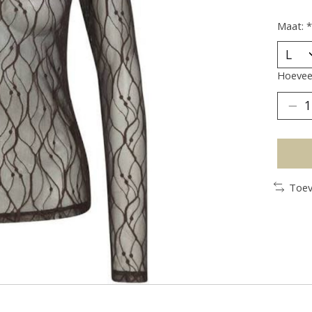
Maat:
*
Hoeveel
Toev