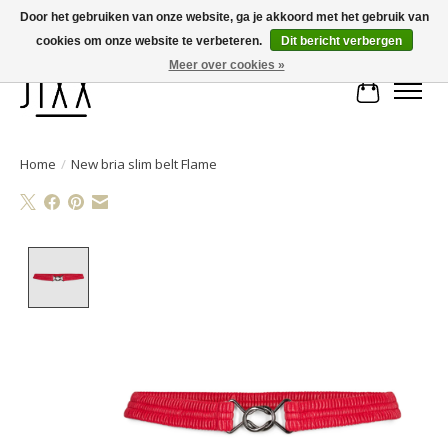
Door het gebruiken van onze website, ga je akkoord met het gebruik van
cookies om onze website te verbeteren.
Dit bericht verbergen
Voor 14.00 uur besteld, vandaag verstuurd | Gratis verzending vanaf € 75
Meer over cookies »
Winkelwa
Home
/
New bria slim belt Flame
Product image slideshow Items