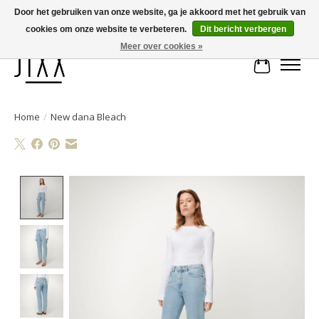
Door het gebruiken van onze website, ga je akkoord met het gebruik van
cookies om onze website te verbeteren.
Dit bericht verbergen
Voor 14.00 uur besteld, vandaag verstuurd | Gratis verzending vanaf € 75
Meer over cookies »
Winkelwa
Home
/
New dana Bleach
Product image slideshow Items