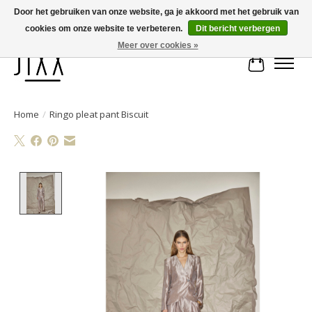
Door het gebruiken van onze website, ga je akkoord met het gebruik van
cookies om onze website te verbeteren.
Dit bericht verbergen
Voor 14.00 uur besteld, vandaag verstuurd | Gratis verzending vanaf € 75
Meer over cookies »
Winkelwa
Home
/
Ringo pleat pant Biscuit
Product image slideshow Items