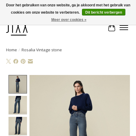
Door het gebruiken van onze website, ga je akkoord met het gebruik van
cookies om onze website te verbeteren.
Dit bericht verbergen
Voor 14.00 uur besteld, vandaag verstuurd | Gratis verzending vanaf € 75
Meer over cookies »
Winkelwa
Home
/
Rosalia Vintage stone
Product image slideshow Items