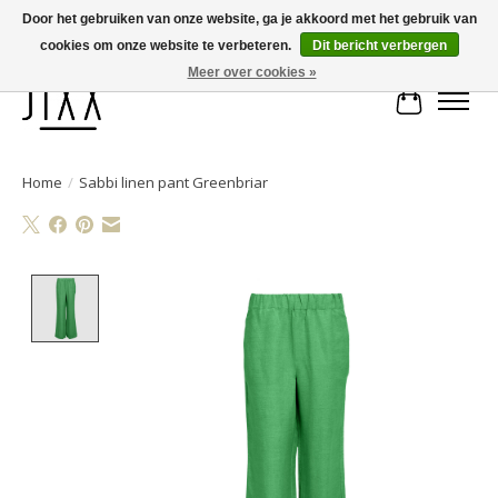
Door het gebruiken van onze website, ga je akkoord met het gebruik van
cookies om onze website te verbeteren.
Dit bericht verbergen
Voor 14.00 uur besteld, vandaag verstuurd | Gratis verzending vanaf € 75
Meer over cookies »
Winkelwa
Home
/
Sabbi linen pant Greenbriar
Product image slideshow Items