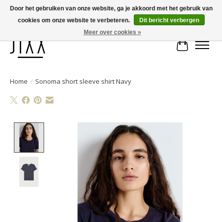
Door het gebruiken van onze website, ga je akkoord met het gebruik van
cookies om onze website te verbeteren.
Dit bericht verbergen
Voor 14.00 uur besteld, vandaag verstuurd | Gratis verzending vanaf € 75
Meer over cookies »
Winkelwa
Home
/
Sonoma short sleeve shirt Navy
Product image slideshow Items