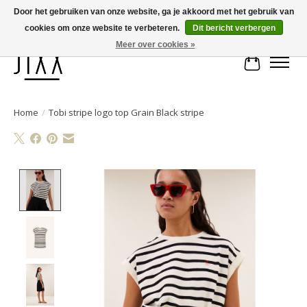
Door het gebruiken van onze website, ga je akkoord met het gebruik van
cookies om onze website te verbeteren.
Dit bericht verbergen
Voor 14.00 uur besteld, vandaag verstuurd | Gratis verzending vanaf € 75
Meer over cookies »
Winkelwa
Home
/
Tobi stripe logo top Grain Black stripe
Product image slideshow Items