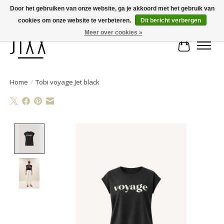
Door het gebruiken van onze website, ga je akkoord met het gebruik van
cookies om onze website te verbeteren.
Dit bericht verbergen
Voor 14.00 uur besteld, vandaag verstuurd | Gratis verzending vanaf € 75
Meer over cookies »
Winkelwa
Home
/
Tobi voyage Jet black
Product image slideshow Items