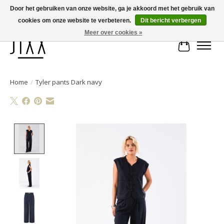
Door het gebruiken van onze website, ga je akkoord met het gebruik van
cookies om onze website te verbeteren.
Dit bericht verbergen
Voor 14.00 uur besteld, vandaag verstuurd | Gratis verzending vanaf € 75
Meer over cookies »
Winkelwa
Home
/
Tyler pants Dark navy
Product image slideshow Items