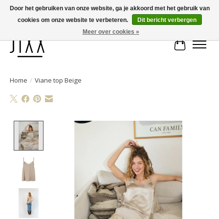
Door het gebruiken van onze website, ga je akkoord met het gebruik van
cookies om onze website te verbeteren.
Dit bericht verbergen
Voor 14.00 uur besteld, vandaag verstuurd | Gratis verzending vanaf € 75
Meer over cookies »
Winkelwa
Home
/
Viane top Beige
Product image slideshow Items