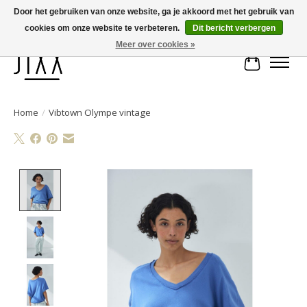
Door het gebruiken van onze website, ga je akkoord met het gebruik van
cookies om onze website te verbeteren.
Dit bericht verbergen
Voor 14.00 uur besteld, vandaag verstuurd | Gratis verzending vanaf € 75
Meer over cookies »
Winkelwa
Home
/
Vibtown Olympe vintage
Product image slideshow Items