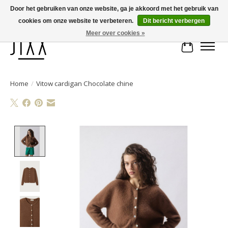
Door het gebruiken van onze website, ga je akkoord met het gebruik van
cookies om onze website te verbeteren.
Dit bericht verbergen
Voor 14.00 uur besteld, vandaag verstuurd | Gratis verzending vanaf € 75
Meer over cookies »
Winkelwa
Home
/
Vitow cardigan Chocolate chine
Product image slideshow Items