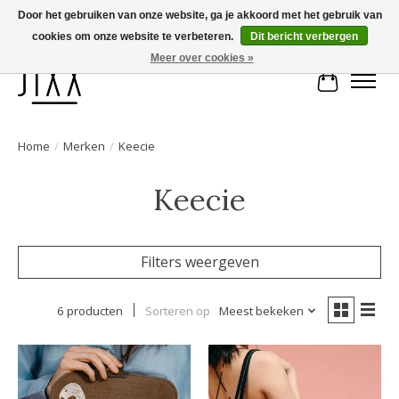
Door het gebruiken van onze website, ga je akkoord met het gebruik van
cookies om onze website te verbeteren.
Dit bericht verbergen
Voor 14.00 uur besteld, vandaag verstuurd | Gratis verzending vanaf € 75
Meer over cookies »
Winkelwa
Home
/
Merken
/
Keecie
Keecie
Filters weergeven
6 producten
Sorteren op
Meest bekeken